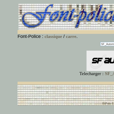
Font-Police :
classique
/
carre
.
Telecharger :
SF_A
© font-police.com tous
HiPub: Ec