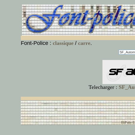
Font-Police :
classique
/
carre
.
Telecharger :
SF_Aut
© font-police.com tous
HiPub: Ec