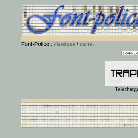
Font-Police :
classique
/
carre
.
Telecharg
© font-police.com tous
HiPub: Ec