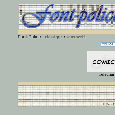
Font-Police :
classique
/
sans serif
.
Telechar
© font-police.com tous
HiPub: Ec