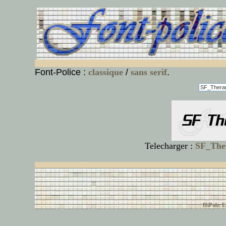
Font-Police :
classique
/
sans serif
.
Telecharger :
SF_Ther
© font-police.com tous
HiPub: Ec