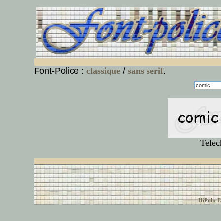
Font-Police :
classique
/
sans serif
.
Telec
© font-police.com tous
HiPub: Ec