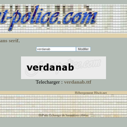
ans serif
.
Telecharger :
verdanab.ttf
© font-police.com tous droits réservés,
Hébergement Hiwit.net
HiPub: Echange de bannières ciblées