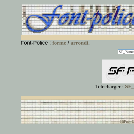
Font-Police :
forme
/
arrondi
.
Telecharger :
SF_
© font-police.com tous
HiPub: Ec