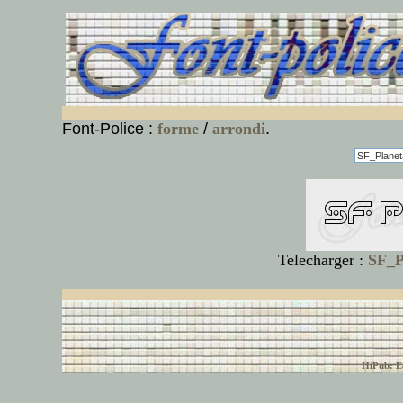
Font-Police :
forme
/
arrondi
.
Telecharger :
SF_P
© font-police.com tous
HiPub: Ec