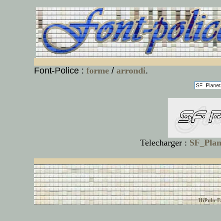
Font-Police :
forme
/
arrondi
.
Telecharger :
SF_Plane
© font-police.com tous
HiPub: Ec