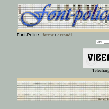
Font-Police :
forme
/
arrondi
.
Telecharg
© font-police.com tous
HiPub: Ec