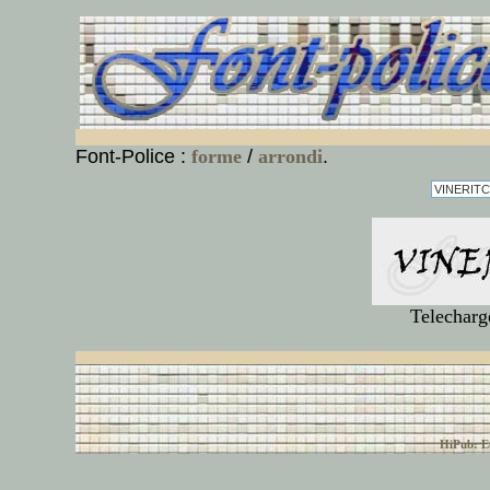
Font-Police :
forme
/
arrondi
.
Telecharg
© font-police.com tous
HiPub: Ec