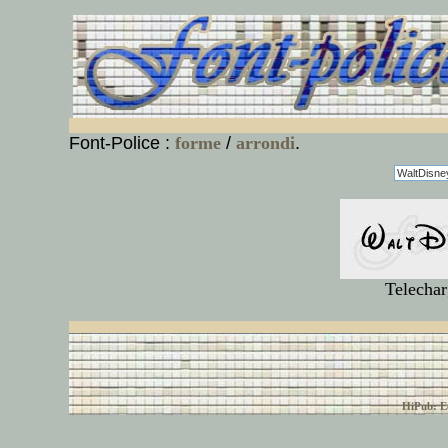
Font-Police :
forme
/
arrondi
.
Telechar
© font-police.com tous
HiPub: Ec