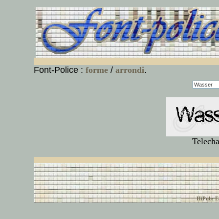
Font-Police :
forme
/
arrondi
.
Telecha
© font-police.com tous
HiPub: Ec