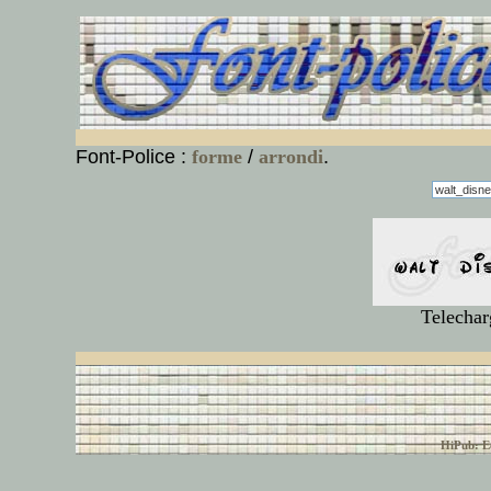
Font-Police :
forme
/
arrondi
.
Telechar
© font-police.com tous
HiPub: Ec