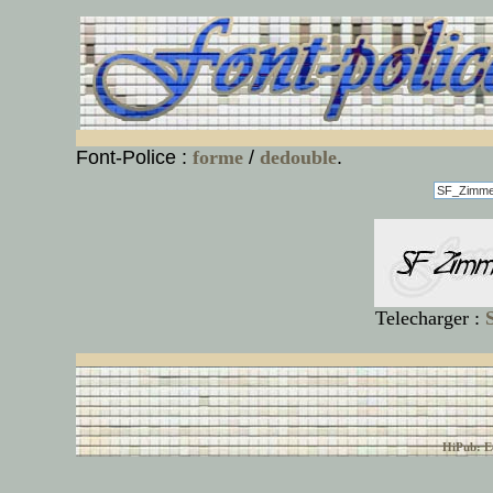
Font-Police :
forme
/
dedouble
.
Telecharger :
© font-police.com tous
HiPub: Ec