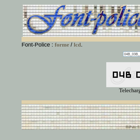
Font-Police :
forme
/
lcd
.
Telechar
© font-police.com tous
HiPub: Ec