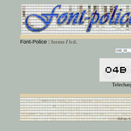
Font-Police :
forme
/
lcd
.
Telechar
© font-police.com tous
HiPub: Ec