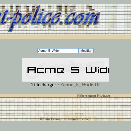
Telecharger :
Acme_5_Wide.ttf
© font-police.com tous droits réservés,
Hébergement Hiwit.net
HiPub: Echange de bannières ciblées