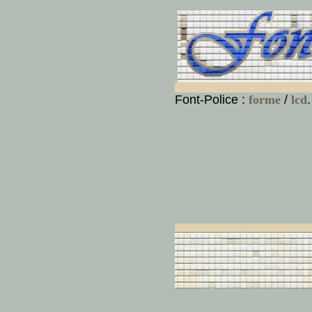
Font-Police :
forme
/
lcd
.