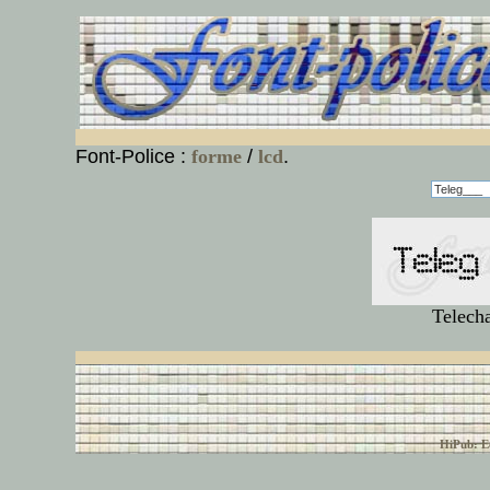
Font-Police :
forme
/
lcd
.
Telech
© font-police.com tous
HiPub: Ec