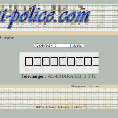
/
arabe
.
Telecharger :
AL-KHARASHI_3.TTF
© font-police.com tous droits réservés,
Hébergement Hiwit.net
HiPub: Echange de bannières ciblées