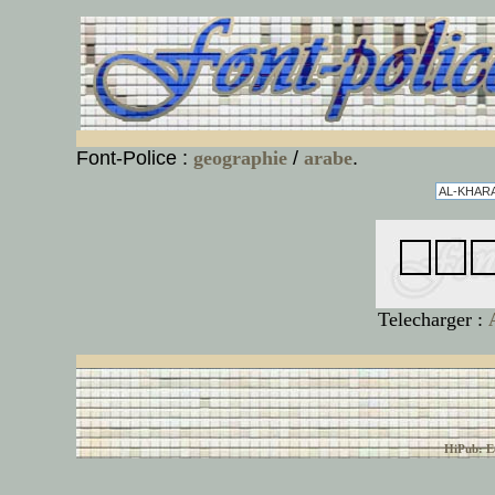
Font-Police :
geographie
/
arabe
.
Telecharger :
© font-police.com tous
HiPub: Ec