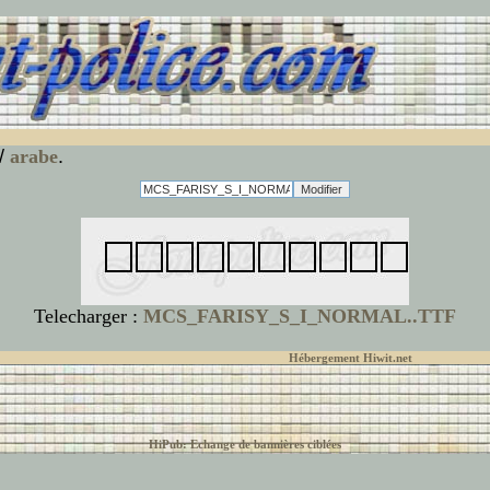
/
arabe
.
Telecharger :
MCS_FARISY_S_I_NORMAL..TTF
© font-police.com tous droits réservés,
Hébergement Hiwit.net
HiPub: Echange de bannières ciblées