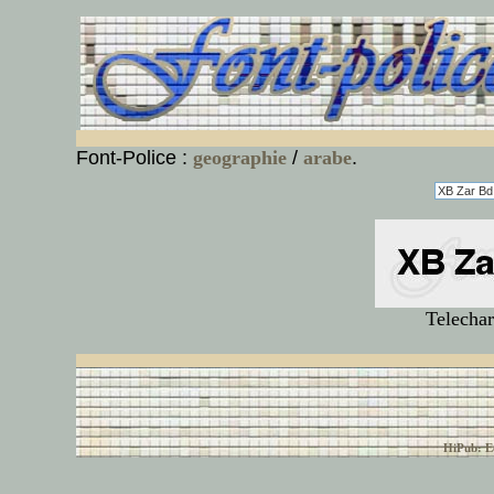
Font-Police :
geographie
/
arabe
.
Telechar
© font-police.com tous
HiPub: Ec