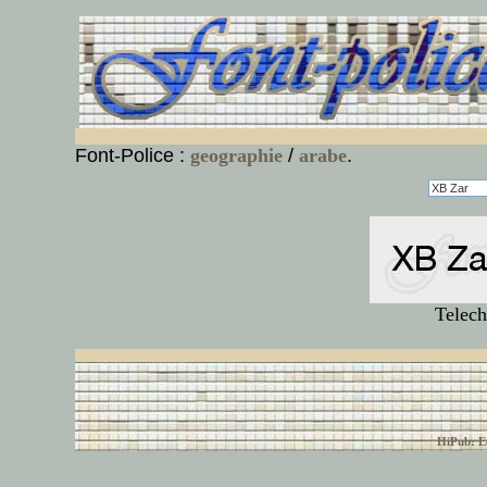
Font-Police :
geographie
/
arabe
.
Telech
© font-police.com tous
HiPub: Ec