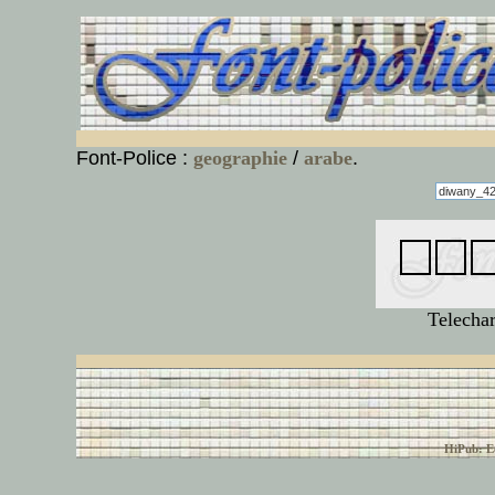
Font-Police :
geographie
/
arabe
.
Telecha
© font-police.com tous
HiPub: Ec