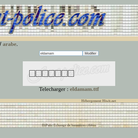
/
arabe
.
Telecharger :
eldamam.ttf
© font-police.com tous droits réservés,
Hébergement Hiwit.net
HiPub: Echange de bannières ciblées