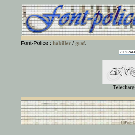
Font-Police :
habiller
/
graf
.
Telecharg
© font-police.com tous
HiPub: Ec