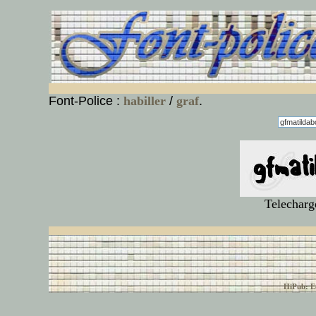
Font-Police :
habiller
/
graf
.
Telecharg
© font-police.com tous
HiPub: Ec