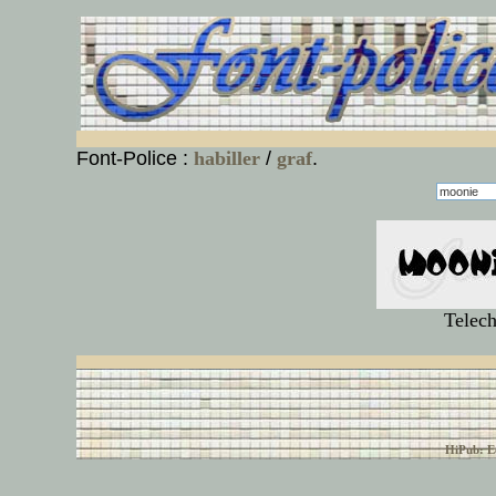
Font-Police :
habiller
/
graf
.
Telech
© font-police.com tous
HiPub: Ec