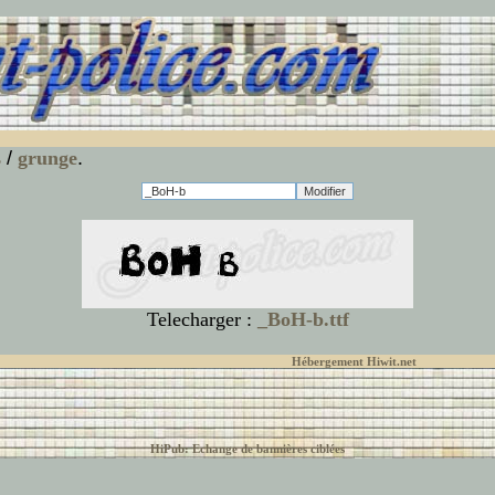
s
/
grunge
.
Telecharger :
_BoH-b.ttf
© font-police.com tous droits réservés,
Hébergement Hiwit.net
HiPub: Echange de bannières ciblées