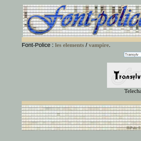
Font-Police :
les elements
/
vampire
.
Telech
© font-police.com tous
HiPub: Ec