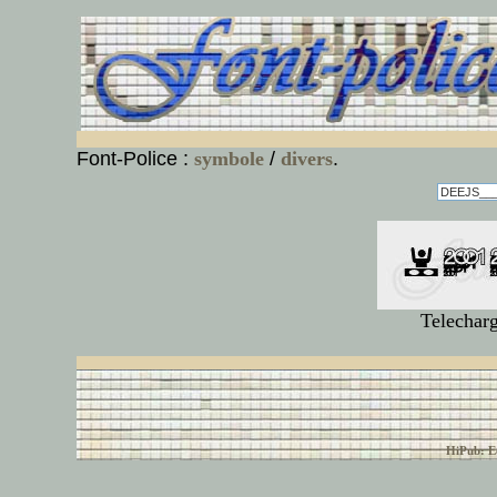
Font-Police :
symbole
/
divers
.
Telecharg
© font-police.com tous
HiPub: Ec