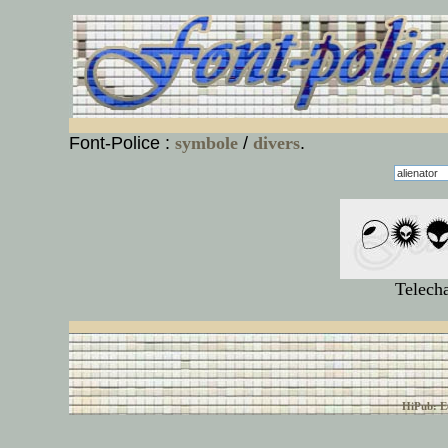
Font-Police :
symbole
/
divers
.
Telech
© font-police.com tous
HiPub: Ec