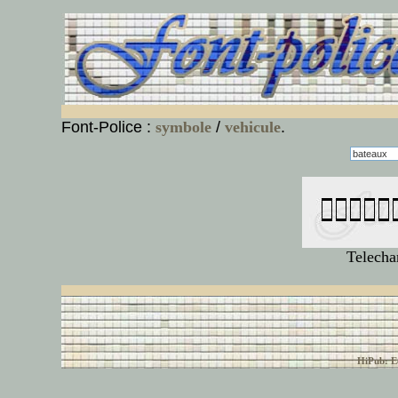
Font-Police :
symbole
/
vehicule
.
Telecha
© font-police.com tous
HiPub: Ec