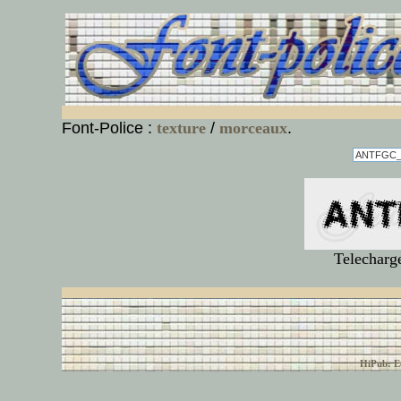
Font-Police :
texture
/
morceaux
.
Telecharg
© font-police.com tous
HiPub: Ec