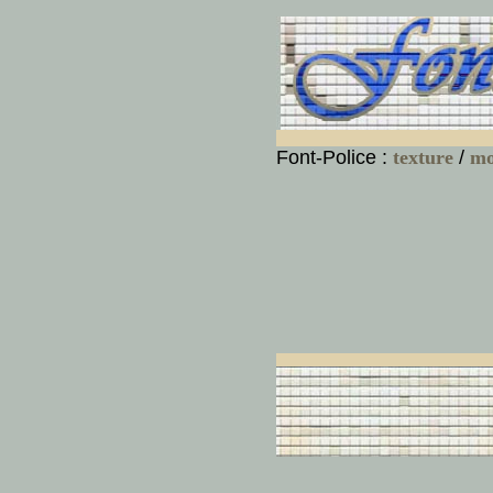
Font-Police :
texture
/
mo