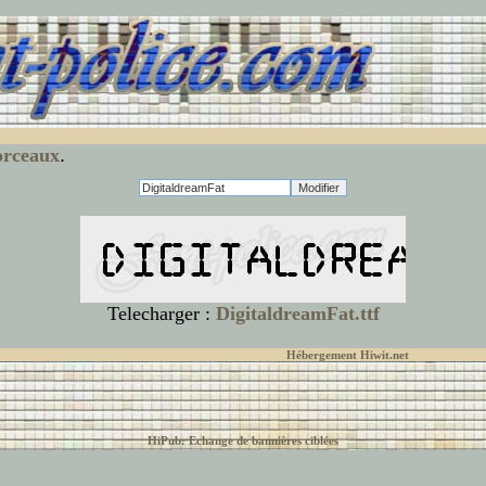
rceaux
.
Telecharger :
DigitaldreamFat.ttf
© font-police.com tous droits réservés,
Hébergement Hiwit.net
HiPub: Echange de bannières ciblées