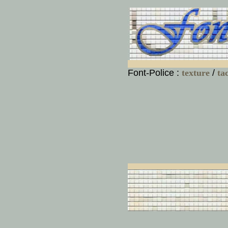
Font-Police :
texture
/
ta