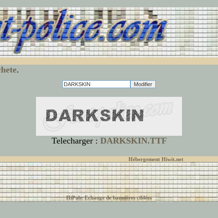
chete
.
Telecharger :
DARKSKIN.TTF
© font-police.com tous droits réservés,
Hébergement Hiwit.net
HiPub: Echange de bannières ciblées