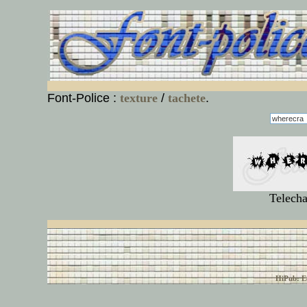
Font-Police :
texture
/
tachete
.
Telecha
© font-police.com tous
HiPub: Ec