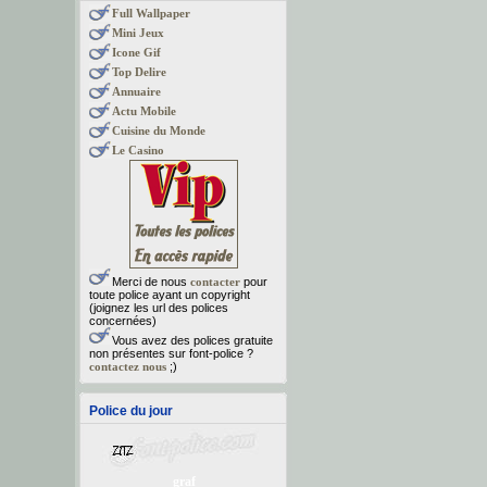
Full Wallpaper
Mini Jeux
Icone Gif
Top Delire
Annuaire
Actu Mobile
Cuisine du Monde
Le Casino
Merci de nous
contacter
pour
toute police ayant un copyright
(joignez les url des polices
concernées)
Vous avez des polices gratuite
non présentes sur font-police ?
contactez nous
;)
Police du jour
graf