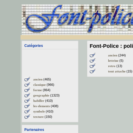
Font-Police : pol
Catégories
ancien
(244)
lettrine
(5)
retro
(13)
tout attache
(15)
ancien
(465)
classique
(966)
forme
(864)
geographie
(1323)
habiller
(410)
les elements
(408)
symbole
(410)
texture
(150)
Partenaires