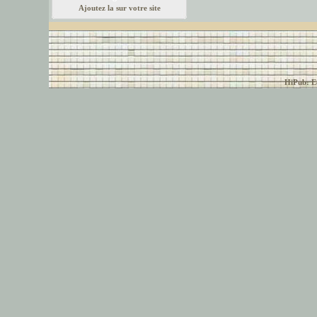
Ajoutez la sur votre site
© font-police.com tous
HiPub: Ec