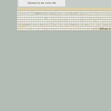
Ajoutez la sur votre site
© font-police.com tous
HiPub: Ec