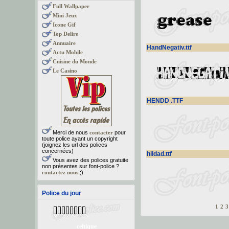
Full Wallpaper
Mini Jeux
Icone Gif
Top Delire
Annuaire
HandNegativ.ttf
Actu Mobile
Cuisine du Monde
Le Casino
HENDD .TTF
Merci de nous
contacter
pour
toute police ayant un copyright
(joignez les url des polices
concernées)
hildad.ttf
Vous avez des polices gratuite
non présentes sur font-police ?
contactez nous
;)
Police du jour
1
2
3
celtique