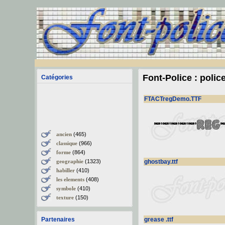
Font-Police : polic
Catégories
FTACTregDemo.TTF
ancien
(465)
classique
(966)
forme
(864)
geographie
(1323)
ghostbay.ttf
habiller
(410)
les elements
(408)
symbole
(410)
texture
(150)
Partenaires
grease .ttf