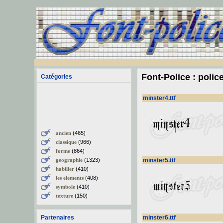
Font-Police : polic
Catégories
minster4.ttf
ancien
(465)
classique
(966)
forme
(864)
geographie
(1323)
minster5.ttf
habiller
(410)
les elements
(408)
symbole
(410)
texture
(150)
Partenaires
minster6.ttf