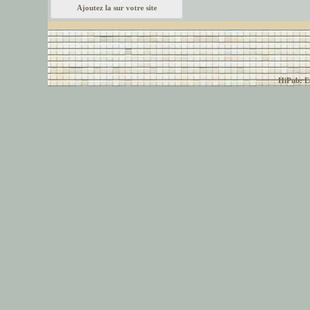
Ajoutez la sur votre site
© font-police.com tous
HiPub: Ec