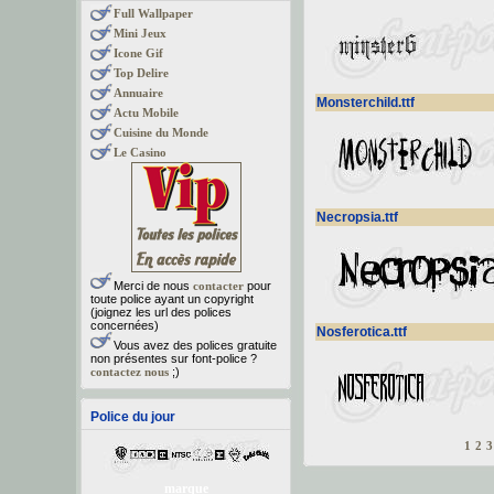
Full Wallpaper
Mini Jeux
Icone Gif
Top Delire
Annuaire
Monsterchild.ttf
Actu Mobile
Cuisine du Monde
Le Casino
Necropsia.ttf
Merci de nous
contacter
pour
toute police ayant un copyright
(joignez les url des polices
concernées)
Nosferotica.ttf
Vous avez des polices gratuite
non présentes sur font-police ?
contactez nous
;)
Police du jour
1
2
3
marque