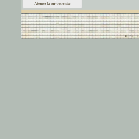
Ajoutez la sur votre site
© font-police.com tous
HiPub: Ec