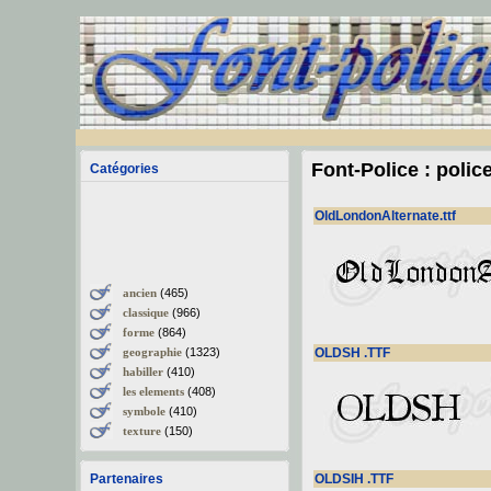
Font-Police : polic
Catégories
OldLondonAlternate.ttf
ancien
(465)
classique
(966)
forme
(864)
geographie
(1323)
OLDSH .TTF
habiller
(410)
les elements
(408)
symbole
(410)
texture
(150)
Partenaires
OLDSIH .TTF