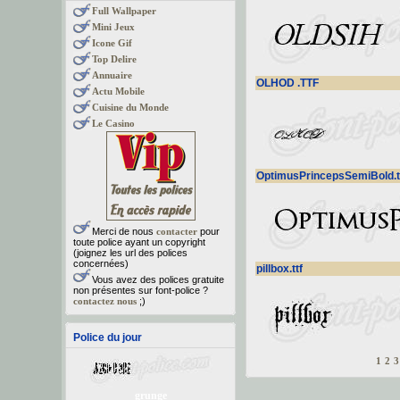
Full Wallpaper
Mini Jeux
Icone Gif
Top Delire
Annuaire
OLHOD .TTF
Actu Mobile
Cuisine du Monde
Le Casino
OptimusPrincepsSemiBold.t
Merci de nous
contacter
pour
toute police ayant un copyright
(joignez les url des polices
concernées)
pillbox.ttf
Vous avez des polices gratuite
non présentes sur font-police ?
contactez nous
;)
Police du jour
1
2
3
grunge