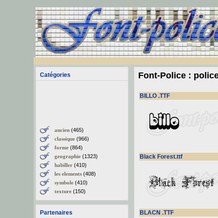
Font-Police : polic
Catégories
BILLO .TTF
ancien
(465)
classique
(966)
forme
(864)
geographie
(1323)
Black Forest.ttf
habiller
(410)
les elements
(408)
symbole
(410)
texture
(150)
Partenaires
BLACN .TTF