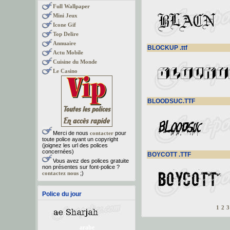
Full Wallpaper
Mini Jeux
Icone Gif
Top Delire
Annuaire
BLOCKUP .ttf
Actu Mobile
Cuisine du Monde
Le Casino
BLOODSUC.TTF
Merci de nous
contacter
pour
toute police ayant un copyright
(joignez les url des polices
concernées)
BOYCOTT .TTF
Vous avez des polices gratuite
non présentes sur font-police ?
contactez nous
;)
Police du jour
1
2
3
arabe