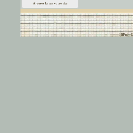
Ajoutez la sur votre site
© font-police.com tous
HiPub: Ec