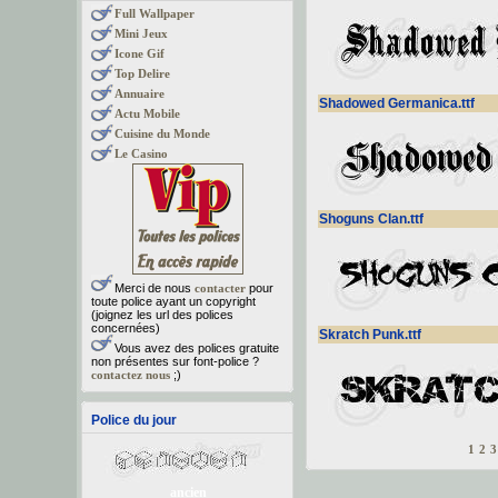
Full Wallpaper
Mini Jeux
Icone Gif
Top Delire
Annuaire
Shadowed Germanica.ttf
Actu Mobile
Cuisine du Monde
Le Casino
Shoguns Clan.ttf
Merci de nous
contacter
pour
toute police ayant un copyright
(joignez les url des polices
concernées)
Skratch Punk.ttf
Vous avez des polices gratuite
non présentes sur font-police ?
contactez nous
;)
Police du jour
1
2
3
ancien