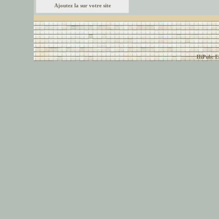
Ajoutez la sur votre site
© font-police.com tous
HiPub: Ec