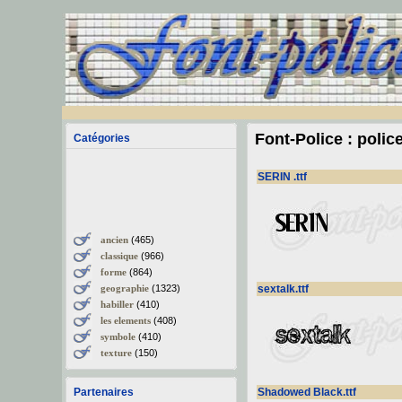
Font-Police : polic
Catégories
SERIN .ttf
ancien
(465)
classique
(966)
forme
(864)
geographie
(1323)
sextalk.ttf
habiller
(410)
les elements
(408)
symbole
(410)
texture
(150)
Partenaires
Shadowed Black.ttf