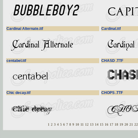
Cardinal Alternate.ttf
Cardinal.ttf
centabel.ttf
CHASD .TTF
Chic decay.ttf
CHOPS .TTF
1
2
3
4
5
6
7
8
9
10
11
12
13
14
15
16
17
18
19
20
21
22