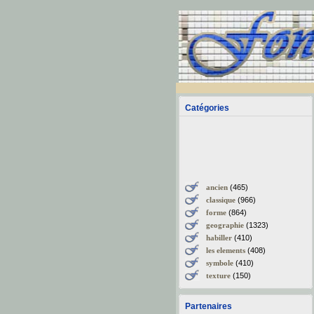
Catégories
ancien
(465)
classique
(966)
forme
(864)
geographie
(1323)
habiller
(410)
les elements
(408)
symbole
(410)
texture
(150)
Partenaires