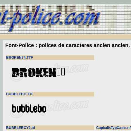
Font-Police : polices de caracteres ancien ancien.
BROKEN74.TTF
BUBBLEBO.TTF
BUBBLEBOY2.ttf
CapitalisTypOasis.ttf