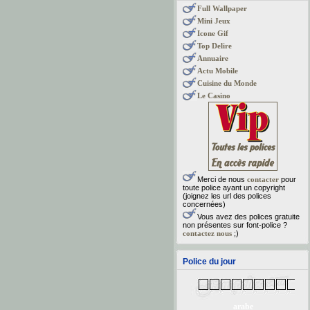
Full Wallpaper
Mini Jeux
Icone Gif
Top Delire
Annuaire
Actu Mobile
Cuisine du Monde
Le Casino
Merci de nous
contacter
pour
toute police ayant un copyright
(joignez les url des polices
concernées)
Vous avez des polices gratuite
non présentes sur font-police ?
contactez nous
;)
Police du jour
arabe