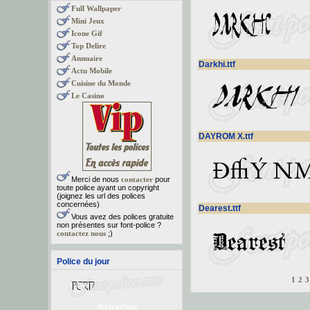
Full Wallpaper
Mini Jeux
Icone Gif
Top Delire
Annuaire
Darkhi.ttf
Actu Mobile
Cuisine du Monde
Le Casino
DAYROM X.ttf
Merci de nous
contacter
pour
toute police ayant un copyright
(joignez les url des polices
concernées)
Dearest.ttf
Vous avez des polices gratuite
non présentes sur font-police ?
contactez nous
;)
Police du jour
1
2
3
destructure