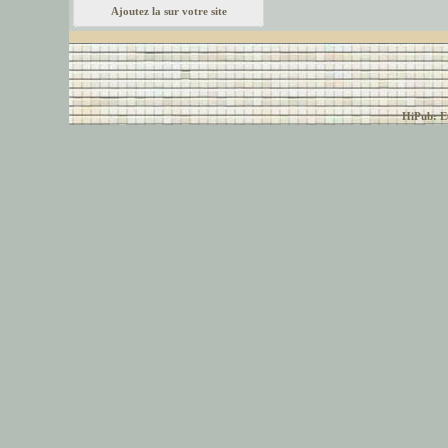
Ajoutez la sur votre site
© font-police.com tous
HiPub: Ec