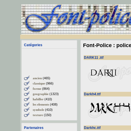
Font-Police : polic
Catégories
DARK11 .ttf
ancien
(465)
classique
(966)
forme
(864)
geographie
(1323)
Darkh4.ttf
habiller
(410)
les elements
(408)
symbole
(410)
texture
(150)
Partenaires
Darkhc.ttf