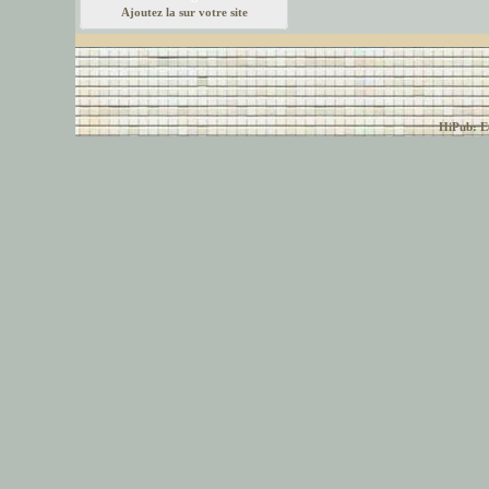
Ajoutez la sur votre site
© font-police.com tous
HiPub: Ec