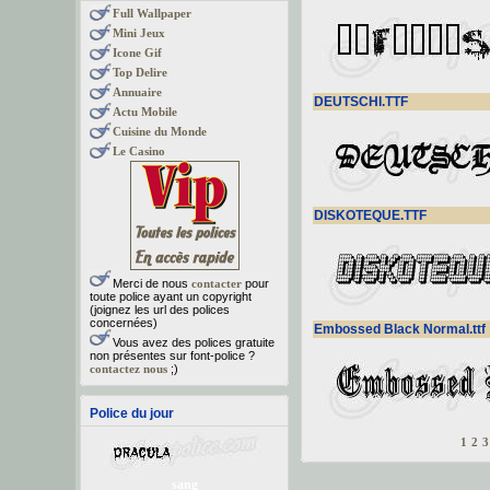
Full Wallpaper
Mini Jeux
Icone Gif
Top Delire
Annuaire
DEUTSCHI.TTF
Actu Mobile
Cuisine du Monde
Le Casino
DISKOTEQUE.TTF
Merci de nous
contacter
pour
toute police ayant un copyright
(joignez les url des polices
concernées)
Embossed Black Normal.ttf
Vous avez des polices gratuite
non présentes sur font-police ?
contactez nous
;)
Police du jour
1
2
3
sang