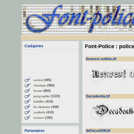
Font-Police : polic
Catégories
Dearest outline.ttf
ancien
(465)
classique
(966)
forme
(864)
geographie
(1323)
Decadentia.ttf
habiller
(410)
les elements
(408)
symbole
(410)
texture
(150)
Partenaires
deFacedSW.ttf