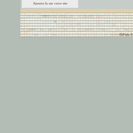
Ajoutez la sur votre site
© font-police.com tous
HiPub: Ec