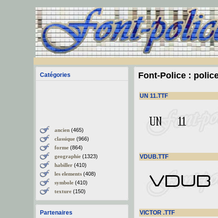
Font-Police : polic
Catégories
UN 11.TTF
ancien
(465)
classique
(966)
forme
(864)
geographie
(1323)
VDUB.TTF
habiller
(410)
les elements
(408)
symbole
(410)
texture
(150)
Partenaires
VICTOR .TTF