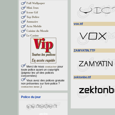
Full Wallpaper
Mini Jeux
Icone Gif
Top Delire
Annuaire
vox.ttf
Actu Mobile
Cuisine du Monde
Le Casino
ZAMYATIN.TTF
Merci de nous
contacter
pour
toute police ayant un copyright
(joignez les url des polices
concernées)
zektonbo.ttf
Vous avez des polices gratuite
non présentes sur font-police ?
contactez nous
;)
Police du jour
ancien