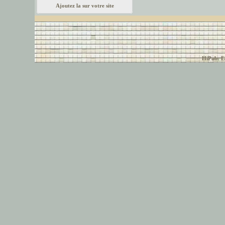
Ajoutez la sur votre site
© font-police.com tous
HiPub: Ec