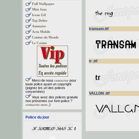
Full Wallpaper
Mini Jeux
Icone Gif
Top Delire
Annuaire
transam.ttf
Actu Mobile
Cuisine du Monde
Le Casino
tr .ttf
Merci de nous
contacter
pour
toute police ayant un copyright
(joignez les url des polices
concernées)
VALLGN .ttf
Vous avez des polices gratuite
non présentes sur font-police ?
contactez nous
;)
Police du jour
fine