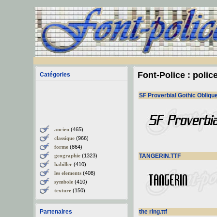
Font-Police : polic
Catégories
SF Proverbial Gothic Oblique.
ancien
(465)
classique
(966)
forme
(864)
geographie
(1323)
TANGERIN.TTF
habiller
(410)
les elements
(408)
symbole
(410)
texture
(150)
Partenaires
the ring.ttf